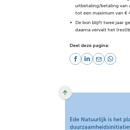
uitbetaling/betaling van
tot een maximum van € 4
De bon blijft twee jaar g
daarna vervalt het (rest)
Deel deze pagina:
(Verwijst
(Verwijst
(Verwijst
(Verwijst
naar
naar
naar
naar
een
een
een
een
externe
externe
e-
externe
website)
website)
mailadres)
website)
Scroll
naar
boven
naar
Ede Natuurlijk is het p
het
duurzaamheidsinitiatie