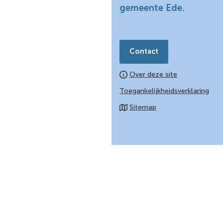
begin
gemeente Ede.
van
de
paginainhoud
Contact
Over deze site
Toegankelijkheidsverklaring
Sitemap