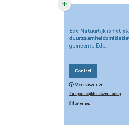
Scroll
naar
boven
naar
Ede Natuurlijk is het p
het
duurzaamheidsinitiatie
begin
gemeente Ede.
van
de
paginainhoud
Contact
Over deze site
Toegankelijkheidsverklaring
Sitemap