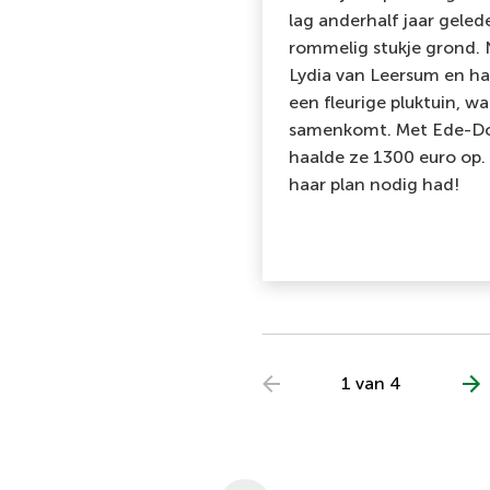
lag anderhalf jaar geled
rommelig stukje grond. N
Lydia van Leersum en h
een fleurige pluktuin, w
samenkomt. Met Ede-D
haalde ze 1300 euro op.
haar plan nodig had!
1 van 4