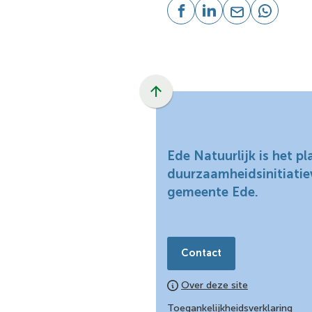
(Verwijst
(Verwijst
(Verwijst
(Verwijst
naar
naar
naar
naar
een
een
een
een
externe
externe
e-
externe
website)
website)
mailadres)
website)
Scroll
naar
boven
naar
Ede Natuurlijk is het p
het
duurzaamheidsinitiatie
begin
gemeente Ede.
van
de
paginainhoud
Contact
Over deze site
Toegankelijkheidsverklaring