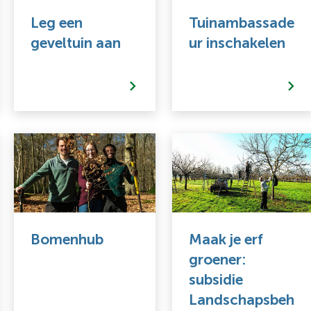
ebruik
Leg een
Tuinambassade
e
geveltuin aan
ur inschakelen
nter-
oets
m
en
aarde
e
electeren.
Bomenhub
Maak je erf
groener:
subsidie
Landschapsbeh