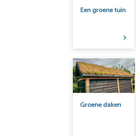
G
Een groene tuin
d
e
t
o
e
w
t
s
Groene daken