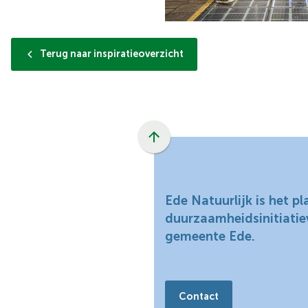
Terug naar inspiratieoverzicht
Scroll
naar
boven
naar
Ede Natuurlijk is het p
het
duurzaamheidsinitiatie
begin
gemeente Ede.
van
de
paginainhoud
Contact