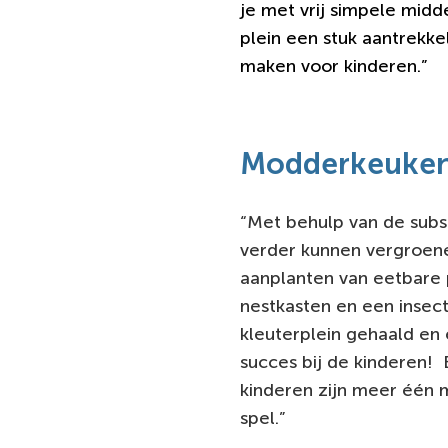
je met vrij simpele midd
plein een stuk aantrekkel
maken voor kinderen.”
Modderkeuke
“Met behulp van de sub
verder kunnen vergroene
aanplanten van eetbare 
nestkasten en een insec
kleuterplein gehaald en
succes bij de kinderen! E
kinderen zijn meer één 
spel.”