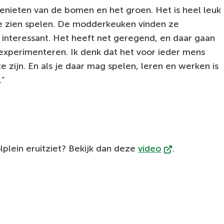
e genieten van de bomen en het groen. Het is heel leuk
e zien spelen. De modderkeuken vinden ze
 interessant. Het heeft net geregend, en daar gaan
experimenteren. Ik denk dat het voor ieder mens
e zijn. En als je daar mag spelen, leren en werken is
.”
(Verwijst
plein eruitziet? Bekijk dan deze
video
.
naar
een
externe
website)