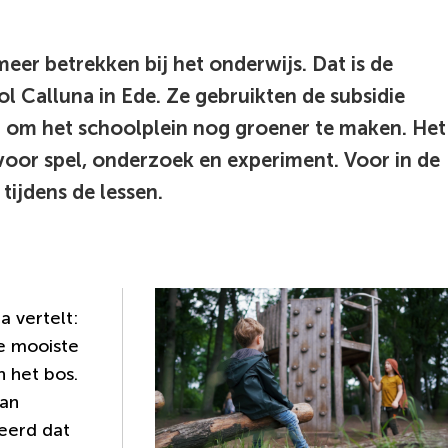
ebruik
e
eer betrekken bij het onderwijs. Dat is de
nter-
l Calluna in Ede. Ze gebruikten de subsidie
oets
 om het schoolplein nog groener te maken. Het
m
 voor spel, onderzoek en experiment. Voor in de
en
tijdens de lessen.
aarde
e
electeren.
 vertelt:
e mooiste
n het bos.
kan
eerd dat