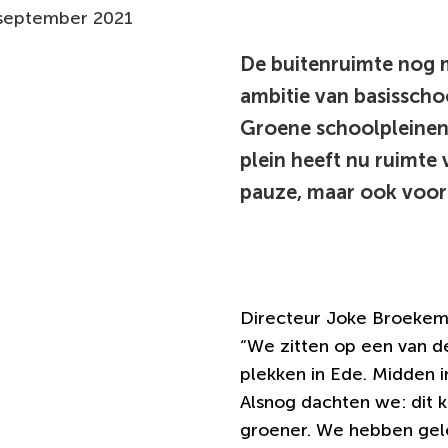
um:
 september 2021
G
d
De buitenruimte nog m
e
ambitie van basisschoo
t
Groene schoolpleinen
o
plein heeft nu ruimte
e
pauze, maar ook voor 
w
t
s
Directeur Joke Broekema
“We zitten op een van d
plekken in Ede. Midden i
Alsnog dachten we: dit 
groener. We hebben gel